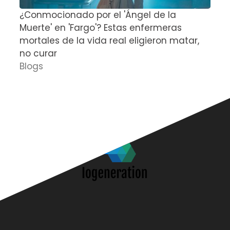
¿Conmocionado por el 'Ángel de la
E
Muerte' en 'Fargo'? Estas enfermeras
d
mortales de la vida real eligieron matar,
P
no curar
D
Blogs