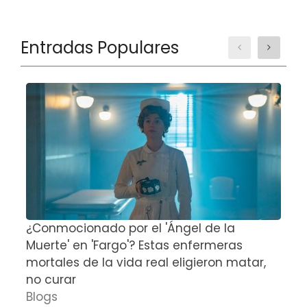
Entradas Populares
¿Conmocionado por el 'Ángel de la
E
Muerte' en 'Fargo'? Estas enfermeras
d
mortales de la vida real eligieron matar,
P
no curar
D
Blogs