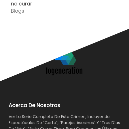
no curar
D
Blogs
Acerca De Nosotros
Ver La Serie Completa De Este Crimen, Incluyendo
Espectáculos De "Corte", "Parejas Asesinos" Y "Tres Días
De Vida"., Visita Crime Time, Para Conocer Las Últimas