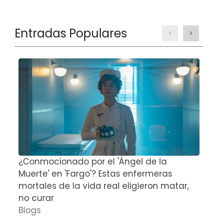
Entradas Populares
¿Conmocionado por el 'Ángel de la
E
Muerte' en 'Fargo'? Estas enfermeras
d
mortales de la vida real eligieron matar,
P
no curar
D
Blogs