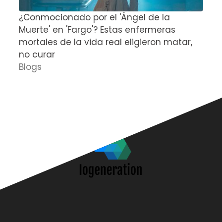
¿Conmocionado por el 'Ángel de la
E
Muerte' en 'Fargo'? Estas enfermeras
d
mortales de la vida real eligieron matar,
P
no curar
D
Blogs