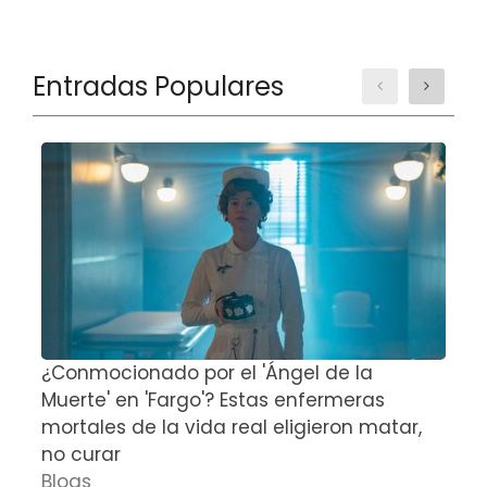
Entradas Populares
¿Conmocionado por el 'Ángel de la
E
Muerte' en 'Fargo'? Estas enfermeras
d
mortales de la vida real eligieron matar,
P
no curar
D
Blogs