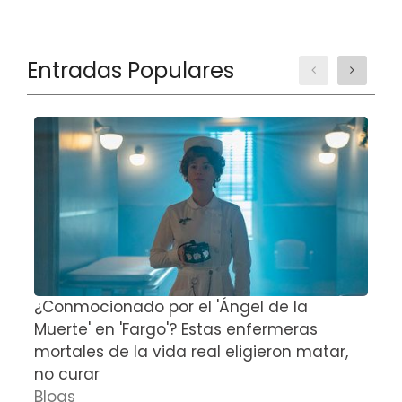
Entradas Populares
¿Conmocionado por el 'Ángel de la
E
Muerte' en 'Fargo'? Estas enfermeras
d
mortales de la vida real eligieron matar,
P
no curar
D
Blogs