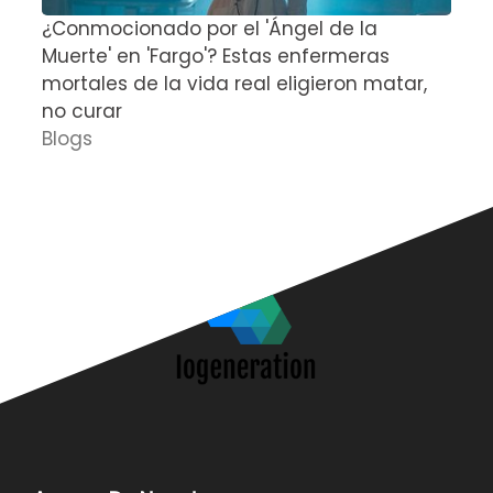
¿Conmocionado por el 'Ángel de la
E
Muerte' en 'Fargo'? Estas enfermeras
d
mortales de la vida real eligieron matar,
P
no curar
D
Blogs