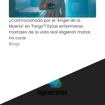
¿Conmocionado por el 'Ángel de la
E
Muerte' en 'Fargo'? Estas enfermeras
d
mortales de la vida real eligieron matar,
P
no curar
D
Blogs