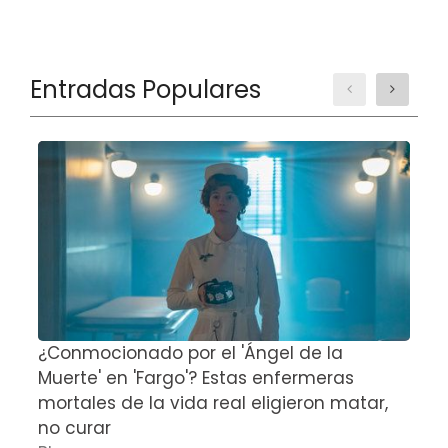
Entradas Populares
¿Conmocionado por el 'Ángel de la
E
Muerte' en 'Fargo'? Estas enfermeras
d
mortales de la vida real eligieron matar,
P
no curar
D