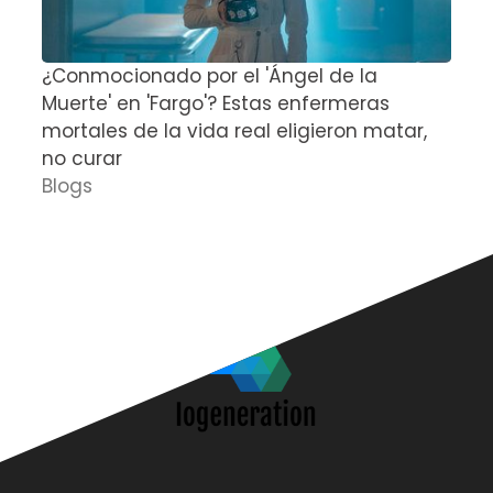
¿Conmocionado por el 'Ángel de la
E
Muerte' en 'Fargo'? Estas enfermeras
d
mortales de la vida real eligieron matar,
P
no curar
D
Blogs