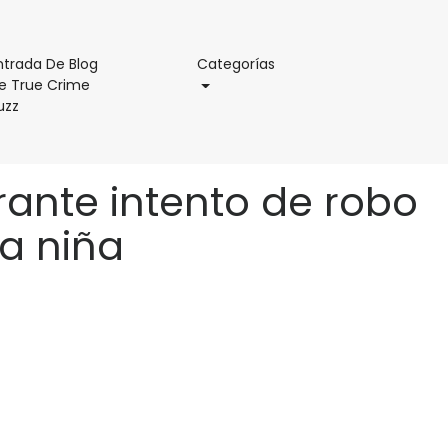
Categorías
ntrada De Blog
Categorías
e True Crime
Entrada
uzz
De
Blog
De
ante intento de robo
True
Crime
 a niña
Buzz