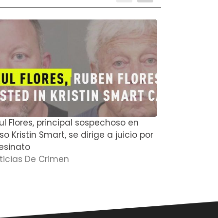
ul Flores, principal sospechoso en
El actor de
o Kristin Smart, se dirige a juicio por
Boyce y su
esinato
muertos en
ticias De Crimen
Noticias D