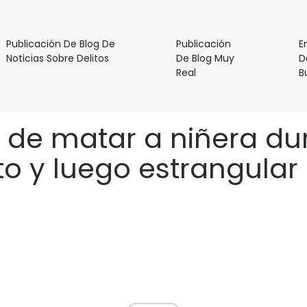
Publicación De Blog De
Publicación
E
Publicación
Noticias Sobre Delitos
De Blog Muy
D
De
Publicación
Real
B
Blog
De
De
Blog
Noticias
Muy
e matar a niñera dur
Sobre
Real
Delitos
o y luego estrangular