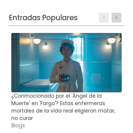
Entradas Populares
¿Conmocionado por el 'Ángel de la
E
Muerte' en 'Fargo'? Estas enfermeras
d
mortales de la vida real eligieron matar,
P
no curar
D
Blogs