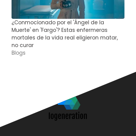
¿Conmocionado por el 'Ángel de la
E
Muerte' en 'Fargo'? Estas enfermeras
d
mortales de la vida real eligieron matar,
P
no curar
D
Blogs