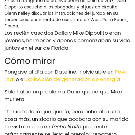
En esta fotografía de archivo del 16 de junio de 2017, Dalia
Dippolito escucha a los abogados y al juez de circuito
Glenn Kelley discutir las instrucciones del jurado en su
tercer juicio por intento de asesinato en West Palm Beach,
Florida.
Los recién casados ​​Dalia y Mike Dippolito eran
jóvenes, hermosos y apenas comenzaban su vida
juntos en el sur de Florida.
Cómo mirar
Póngase al día con Dateline: inolvidable en
Pavo
real
o el
Aplicación de generación de energía
.
Sólo había un problema: Dalia quería que Mike
muriera.
“Tenía todo lo que quería, pero anhelaba una
cosa más, un sicario que acabara con su marido.
he visto mucho en
fecha límite,
pero éste
prácticamente se lleva el premio”. reportero