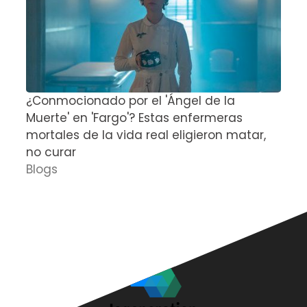
¿Conmocionado por el 'Ángel de la
E
Muerte' en 'Fargo'? Estas enfermeras
d
mortales de la vida real eligieron matar,
P
no curar
D
Blogs