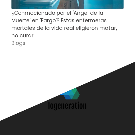
¿Conmocionado por el 'Ángel de la
E
Muerte' en 'Fargo'? Estas enfermeras
d
mortales de la vida real eligieron matar,
P
no curar
D
Blogs