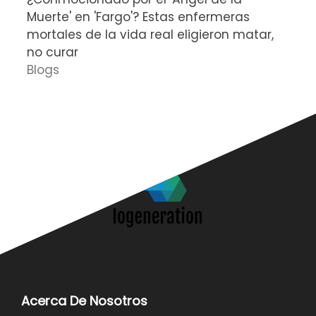
Muerte' en 'Fargo'? Estas enfermeras
d
mortales de la vida real eligieron matar,
P
no curar
D
Blogs
Acerca De Nosotros