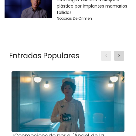
plástico por implantes mamarios
fallidos
Noticias De Crimen
Entradas Populares
¿Conmocionado por el 'Ángel de la
E