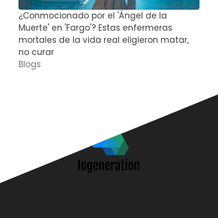
¿Conmocionado por el 'Ángel de la
E
Muerte' en 'Fargo'? Estas enfermeras
d
mortales de la vida real eligieron matar,
P
no curar
D
Blogs