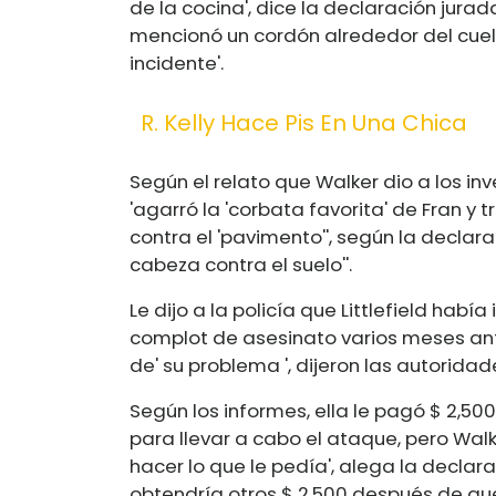
de la cocina', dice la declaración jurad
mencionó un cordón alrededor del cuell
incidente'.
R. Kelly Hace Pis En Una Chica
Según el relato que Walker dio a los inv
'agarró la 'corbata favorita' de Fran y 
contra el 'pavimento'', según la declarac
cabeza contra el suelo''.
Le dijo a la policía que Littlefield hab
complot de asesinato varios meses ant
de' su problema ', dijeron las autoridad
Según los informes, ella le pagó $ 2,5
para llevar a cabo el ataque, pero Walk
hacer lo que le pedía', alega la declar
obtendría otros $ 2,500 después de qu