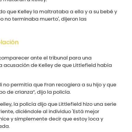
do que Kelley la maltrataba a ella y a su bebé y
tipo no terminaba muerto', dijeron las
lación
 comparecer ante el tribunal para una
a acusación de Kelley de que Littlefield había
i no permitía que Fran recogiera a su hijo y que
 de crianza”, dijo la policía.
ley, la policía dijo que Littlefield hizo una serie
ente, diciéndole al individuo 'Está mejor
 hice y simplemente decir que estoy loca y
ada.