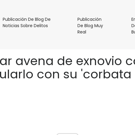
Publicación De Blog De
Publicación
E
Publicación
Noticias Sobre Delitos
De Blog Muy
D
De
Publicación
Real
B
Blog
De
De
Blog
Noticias
Muy
ar avena de exnovio co
Sobre
Real
Delitos
larlo con su 'corbata 