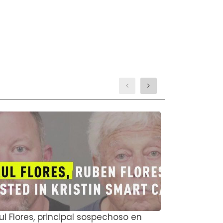
ul Flores, principal sospechoso en
El actor de