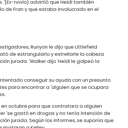
a. '[Ex-novio] advirtió que Heidi también
o de Fran y que estaba involucrado en el
estigadores, Runyon le dijo que Littlefield
trató de estrangularlo y estrellarle la cabeza
ión jurada. 'Walker dijo 'Heidi le golpeó la
ía intentado conseguir su ayuda con un presunto
es para encontrar a 'alguien que se ocupara
es.
00 en octubre para que contratara a alguien
er 'se gastó en drogas y no tenía intención de
ación jurada. Según los informes, se suponía que
e mataran a Kelley.