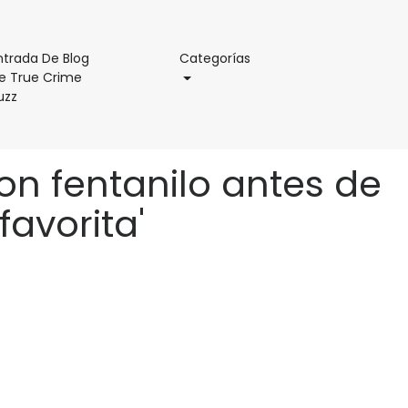
Categorías
ntrada De Blog
Categorías
e True Crime
Entrada
uzz
De
Blog
De
n fentanilo antes de
True
Crime
favorita'
Buzz