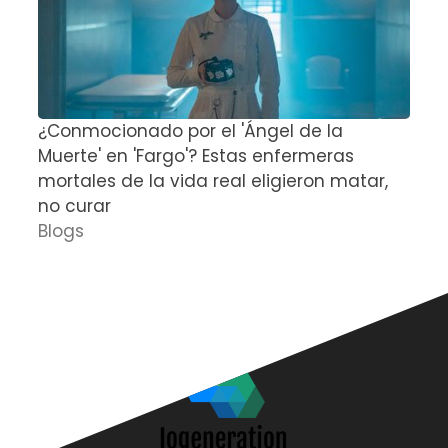
¿Conmocionado por el 'Ángel de la
E
Muerte' en 'Fargo'? Estas enfermeras
d
mortales de la vida real eligieron matar,
P
no curar
D
Blogs