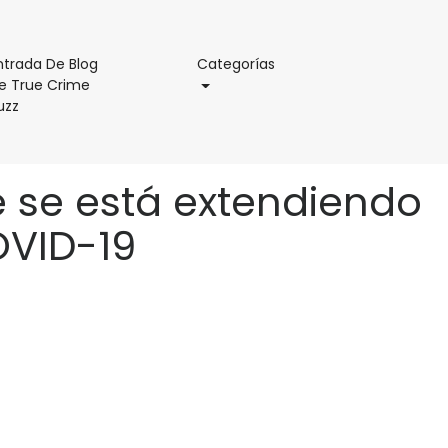
Categorías
ntrada De Blog
Categorías
e True Crime
Entrada
uzz
De
Blog
De
 se está extendiendo
True
Crime
OVID-19
Buzz