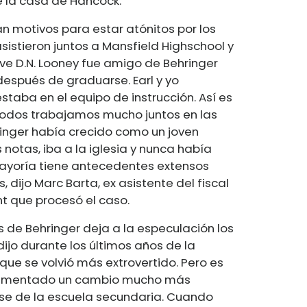
e la casa de Hancock.
n motivos para estar atónitos por los
sistieron juntos a Mansfield Highschool y
ive D.N. Looney fue amigo de Behringer
después de graduarse. Earl y yo
taba en el equipo de instrucción. Así es
odos trabajamos mucho juntos en las
ringer había crecido como un joven
 notas, iba a la iglesia y nunca había
mayoría tiene antecedentes extensos
, dijo Marc Barta, ex asistente del fiscal
nt que procesó el caso.
 de Behringer deja a la especulación los
ijo durante los últimos años de la
que se volvió más extrovertido. Pero es
erimentado un cambio mucho más
rse de la escuela secundaria. Cuando