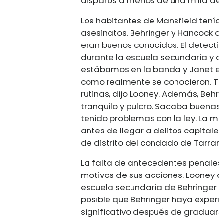
disparos a menos de una milla d
Los habitantes de Mansfield tenía
asesinatos. Behringer y Hancock a
eran buenos conocidos. El detect
durante la escuela secundaria y 
estábamos en la banda y Janet es
como realmente se conocieron. T
rutinas, dijo Looney. Además, Beh
tranquilo y pulcro. Sacaba buenas
tenido problemas con la ley. La 
antes de llegar a delitos capitales
de distrito del condado de Tarra
La falta de antecedentes penales
motivos de sus acciones. Looney d
escuela secundaria de Behringer 
posible que Behringer haya exp
significativo después de gradua