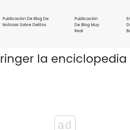
Publicación De Blog De
Publicación
E
Publicación
Noticias Sobre Delitos
De Blog Muy
D
De
Publicación
Real
B
Blog
De
De
Blog
Noticias
Muy
hringer la enciclopedia
Sobre
Real
Delitos
ad