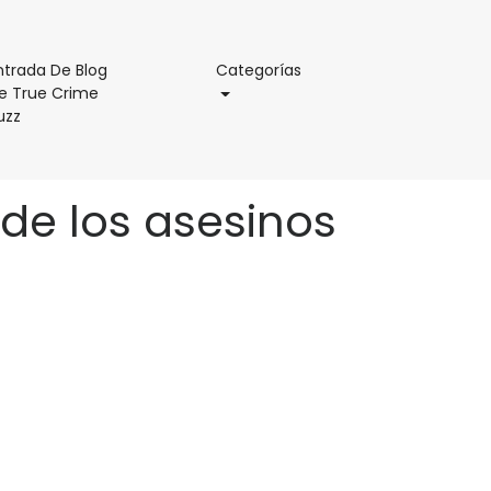
Categorías
ntrada De Blog
Categorías
e True Crime
Entrada
uzz
De
Blog
De
 de los asesinos
True
Crime
Buzz