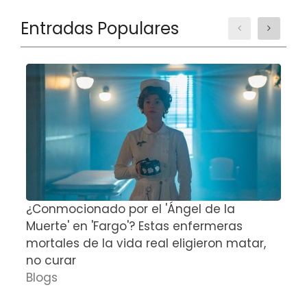
Entradas Populares
¿Conmocionado por el 'Ángel de la
E
Muerte' en 'Fargo'? Estas enfermeras
d
mortales de la vida real eligieron matar,
P
no curar
D
Blogs