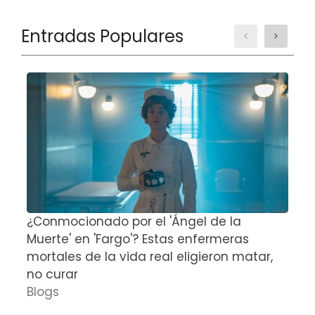
Entradas Populares
¿Conmocionado por el 'Ángel de la
E
Muerte' en 'Fargo'? Estas enfermeras
d
mortales de la vida real eligieron matar,
P
no curar
D
Blogs