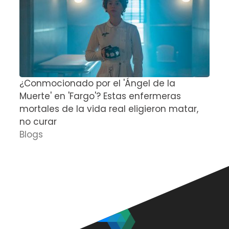
¿Conmocionado por el 'Ángel de la
E
Muerte' en 'Fargo'? Estas enfermeras
d
mortales de la vida real eligieron matar,
P
no curar
D
Blogs