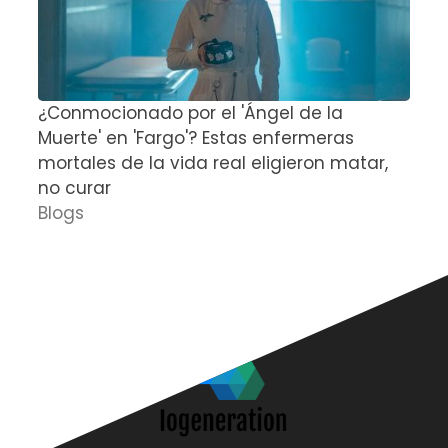
¿Conmocionado por el 'Ángel de la
E
Muerte' en 'Fargo'? Estas enfermeras
d
mortales de la vida real eligieron matar,
P
no curar
D
Blogs