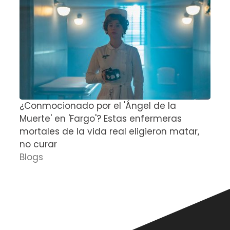
¿Conmocionado por el 'Ángel de la
E
Muerte' en 'Fargo'? Estas enfermeras
d
mortales de la vida real eligieron matar,
P
no curar
D
Blogs