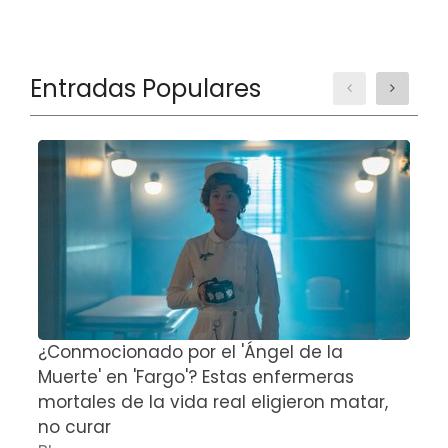
Entradas Populares
¿Conmocionado por el 'Ángel de la
E
Muerte' en 'Fargo'? Estas enfermeras
d
mortales de la vida real eligieron matar,
P
no curar
D