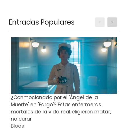
Entradas Populares
¿Conmocionado por el 'Ángel de la
E
Muerte' en 'Fargo'? Estas enfermeras
d
mortales de la vida real eligieron matar,
P
no curar
D
Blogs