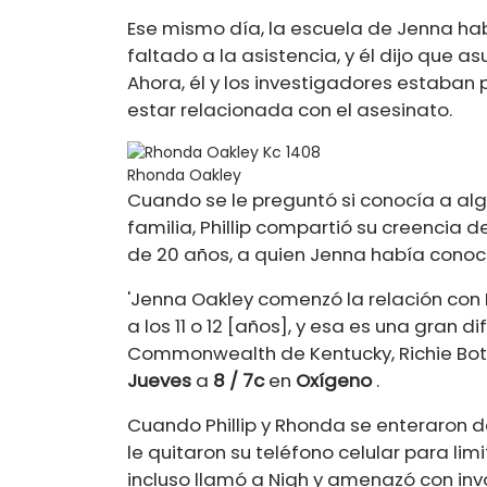
Ese mismo día, la escuela de Jenna hab
faltado a la asistencia, y él dijo que
Ahora, él y los investigadores estaba
estar relacionada con el asesinato.
Rhonda Oakley
Cuando se le preguntó si conocía a alg
familia, Phillip compartió su creencia 
de 20 años, a quien Jenna había conoci
'Jenna Oakley comenzó la relación con 
a los 11 o 12 [años], y esa es una gran 
Commonwealth de Kentucky, Richie Botto
Jueves
a
8 / 7c
en
Oxígeno
.
Cuando Phillip y Rhonda se enteraron de
le quitaron su teléfono celular para limi
incluso llamó a Nigh y amenazó con invo