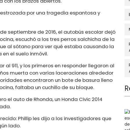
a con los brazos abiertos.
 destrozada por una tragedia espantosa y
 1 de septiembre de 2016, el autobús escolar dejó
ocina, escuchó a los tres perros salchicha de la
d fue al sótano para ver qué estaba causando la
en el suelo inmóvil.
r al 911, y los primeros en responder llegaron al
años muerta con varias laceraciones alrededor
autoridades encontraron un bote de basura lleno
R
cocina, faltaba un cuchillo de su bloque.
ero el auto de Rhonda, un Honda Civic 2014
rada.
cido: Phillip les dijo a los investigadores que
gún lado.