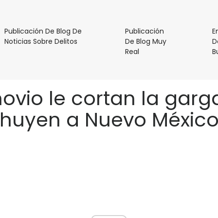
Publicación De Blog De
Publicación
E
Publicación
Noticias Sobre Delitos
De Blog Muy
D
De
Publicación
Real
B
Blog
De
De
Blog
Noticias
Muy
novio le cortan la gar
Sobre
Real
Delitos
huyen a Nuevo Méxic