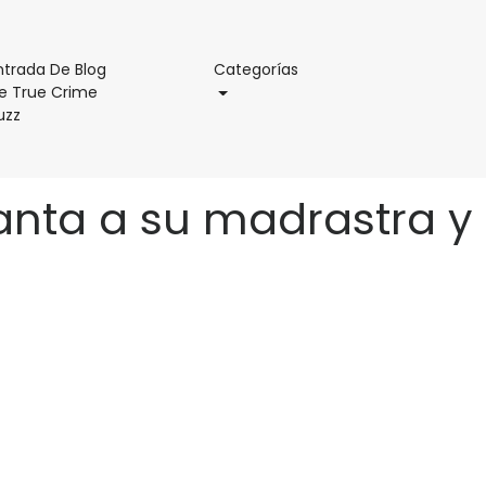
Categorías
ntrada De Blog
Categorías
e True Crime
Entrada
uzz
De
Blog
De
ganta a su madrastra y
True
Crime
o
Buzz