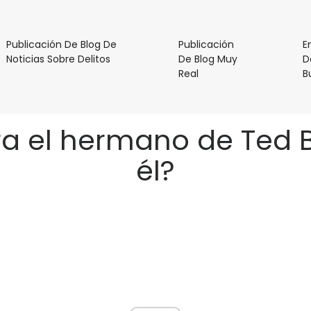
Publicación De Blog De
Publicación
E
Publicación
Noticias Sobre Delitos
De Blog Muy
D
De
Publicación
Real
B
Blog
De
De
Blog
Noticias
Muy
a el hermano de Ted B
Sobre
Real
Delitos
él?