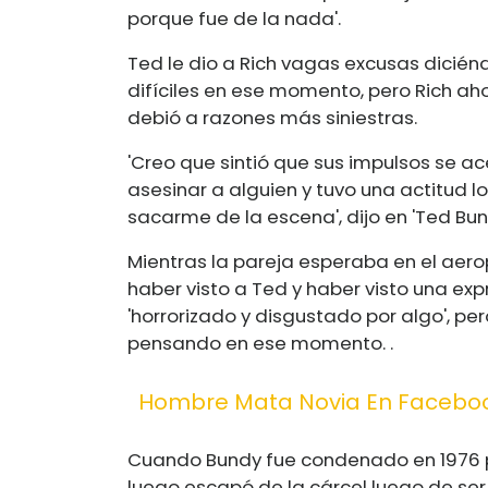
porque fue de la nada'.
Ted le dio a Rich vagas excusas dicién
difíciles en ese momento, pero Rich ahor
debió a razones más siniestras.
'Creo que sintió que sus impulsos se 
asesinar a alguien y tuvo una actitud
sacarme de la escena', dijo en 'Ted Bundy:
Mientras la pareja esperaba en el aerop
haber visto a Ted y haber visto una ex
'horrorizado y disgustado por algo', p
pensando en ese momento. .
Hombre Mata Novia En Faceboo
Cuando Bundy fue condenado en 1976 p
luego escapó de la cárcel luego de se