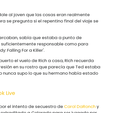
dole al joven que las cosas eran realmente
a se pregunta si el repentino final del viaje se
acercaban, sabía que estaba a punto de
 lo suficientemente responsable como para
 Falling For a Killer'.
uerto el vuelo de Rich a casa, Rich recuerda
presión en su rostro que parecía que Ted estaba
ero nunca supo lo que su hermano había estado
k Live
or el intento de secuestro de
Carol DaRonch
y
r extraditado a Colorado para ser juzgado por