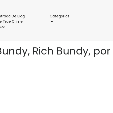
Categorías
ntrada De Blog
Categorías
e True Crime
Entrada
uzz
De
Blog
De
undy, Rich Bundy, por
True
Crime
Buzz