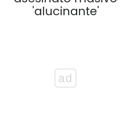
'alucinante'
ad