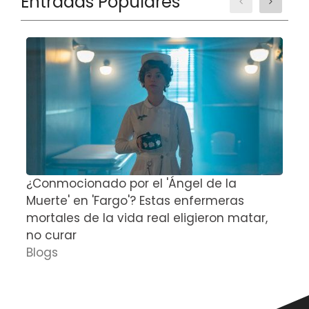
Entradas Populares
¿Conmocionado por el 'Ángel de la
E
Muerte' en 'Fargo'? Estas enfermeras
d
mortales de la vida real eligieron matar,
P
no curar
D
Blogs