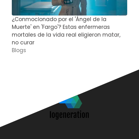
¿Conmocionado por el 'Ángel de la
E
Muerte' en 'Fargo'? Estas enfermeras
d
mortales de la vida real eligieron matar,
P
no curar
D
Blogs