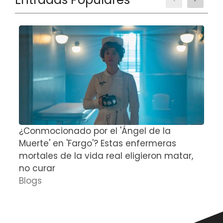
¿Conmocionado por el 'Ángel de la
E
Muerte' en 'Fargo'? Estas enfermeras
d
mortales de la vida real eligieron matar,
P
no curar
D
Blogs