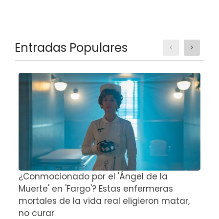
Entradas Populares
¿Conmocionado por el 'Ángel de la
E
Muerte' en 'Fargo'? Estas enfermeras
d
mortales de la vida real eligieron matar,
P
no curar
D