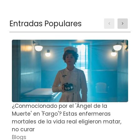
Entradas Populares
¿Conmocionado por el 'Ángel de la
E
Muerte' en 'Fargo'? Estas enfermeras
d
mortales de la vida real eligieron matar,
P
no curar
D
Blogs