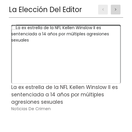
La Elección Del Editor
La ex estrella de la NFL Kellen Winslow II es
M
sentenciada a 14 años por múltiples
1
agresiones sexuales
d
Noticias De Crimen
P