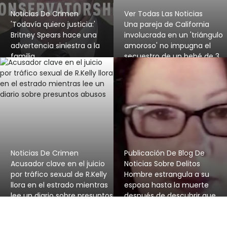
Noticias De Crimen
Ver Todas Las Noticias
'Todavía quiero justicia:'
Una pareja de California
Britney Spears hace una
involucrada en un 'triángulo
advertencia siniestra a la
amoroso' no impugna el
familia
secuestro de un bebé de 3
meses
Noticias De Crimen
Publicación De Blog De
Acusador clave en el juicio
Noticias Sobre Delitos
por tráfico sexual de R.Kelly
Hombre estrangula a su
llora en el estrado mientras
esposa hasta la muerte
lee un diario sobre presuntos
después de descubrir que
abusos
estaba teniendo una
aventura con otros dos