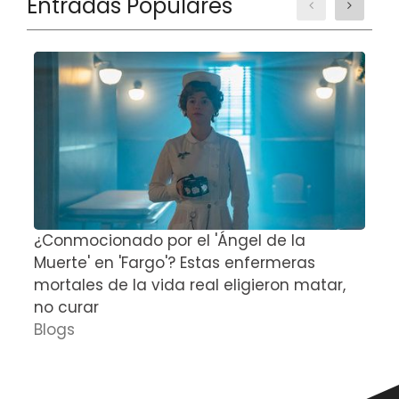
Entradas Populares
¿Conmocionado por el 'Ángel de la
E
Muerte' en 'Fargo'? Estas enfermeras
d
mortales de la vida real eligieron matar,
P
no curar
D
Blogs