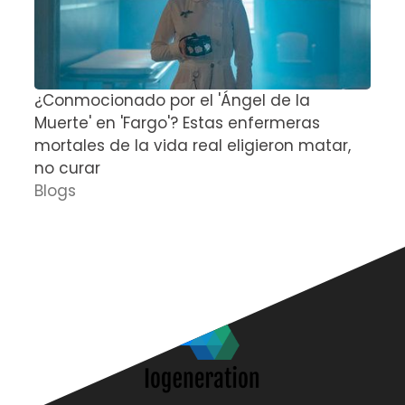
¿Conmocionado por el 'Ángel de la
E
Muerte' en 'Fargo'? Estas enfermeras
d
mortales de la vida real eligieron matar,
P
no curar
D
Blogs