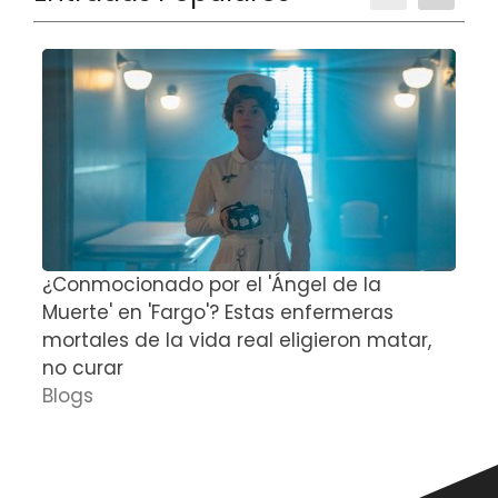
¿Conmocionado por el 'Ángel de la
E
Muerte' en 'Fargo'? Estas enfermeras
d
mortales de la vida real eligieron matar,
P
no curar
D
Blogs