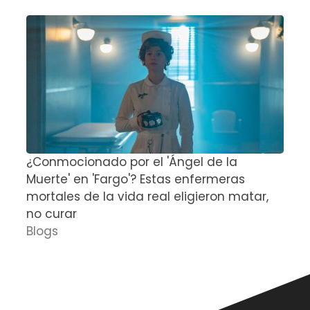
¿Conmocionado por el 'Ángel de la
E
Muerte' en 'Fargo'? Estas enfermeras
d
mortales de la vida real eligieron matar,
P
no curar
D
Blogs