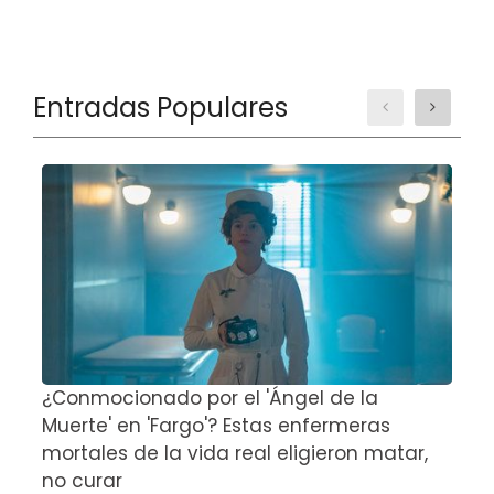
Entradas Populares
¿Conmocionado por el 'Ángel de la
E
Muerte' en 'Fargo'? Estas enfermeras
d
mortales de la vida real eligieron matar,
P
no curar
D