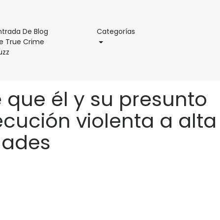
Categorías
ntrada De Blog
Categorías
e True Crime
Entrada
uzz
De
Blog
De
que él y su presunto
True
Crime
ecución violenta a alta
Buzz
idades