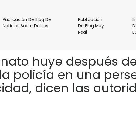
Publicación De Blog De
Publicación
E
Publicación
Noticias Sobre Delitos
De Blog Muy
D
De
Publicación
Real
B
Blog
De
De
Blog
Noticias
Muy
nato huye después de 
Sobre
Real
Delitos
la policía en una pers
idad, dicen las autor