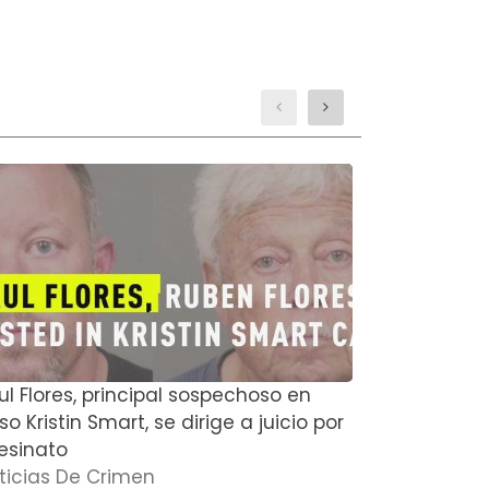
ul Flores, principal sospechoso en
El actor de
o Kristin Smart, se dirige a juicio por
Boyce y su
esinato
muertos en
ticias De Crimen
Noticias D