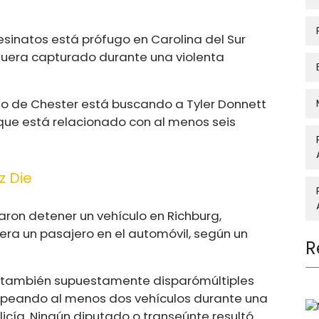
sinatos está prófugo en Carolina del Sur
fuera capturado durante una violenta
o de Chester está buscando a Tyler Donnett
que está relacionado con al menos seis
z Die
taron detener un vehículo en Richburg,
era un pasajero en el automóvil, según un
R
ue también supuestamente disparó
múltiples
golpeando al menos dos vehículos durante una
olicía. Ningún diputado o transeúnte resultó