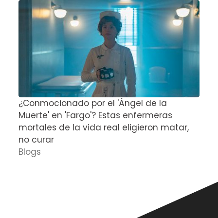
¿Conmocionado por el 'Ángel de la
E
Muerte' en 'Fargo'? Estas enfermeras
d
mortales de la vida real eligieron matar,
P
no curar
D
Blogs