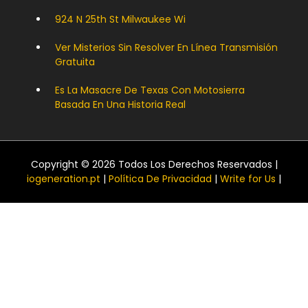
924 N 25th St Milwaukee Wi
Ver Misterios Sin Resolver En Línea Transmisión
Gratuita
Es La Masacre De Texas Con Motosierra
Basada En Una Historia Real
Copyright © 2026 Todos Los Derechos Reservados |
iogeneration.pt
|
Política De Privacidad
|
Write for Us
|