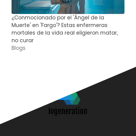
¿Conmocionado por el 'Ángel de la
E
Muerte' en 'Fargo'? Estas enfermeras
d
mortales de la vida real eligieron matar,
P
no curar
D
Blogs