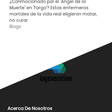
¿Conmocionado por el 'Ángel de la
E
Muerte' en 'Fargo'? Estas enfermeras
d
mortales de la vida real eligieron matar,
P
no curar
D
Blogs
Acerca De Nosotros