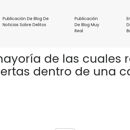
Publicación De Blog De
Publicación
E
Publicación
Noticias Sobre Delitos
De Blog Muy
D
De
Publicación
Real
B
Blog
De
De
Blog
Noticias
Muy
mayoría de las cuales r
Sobre
Real
Delitos
rtas dentro de una c