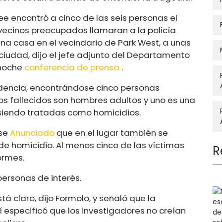
e encontró a cinco de las seis personas el
ecinos preocupados llamaran a la policía
una casa en el vecindario de Park West, a unas
a ciudad, dijo el jefe adjunto del Departamento
 noche
conferencia de prensa
.
esidencia, encontrándose cinco personas
 los fallecidos son hombres adultos y uno es una
 siendo tratadas como homicidios.
nse
Anunciado
que en el lugar también se
e homicidio. Al menos cinco de las víctimas
R
ormes.
ersonas de interés.
á claro, dijo Formolo, y señaló que la
í especificó que los investigadores no creían