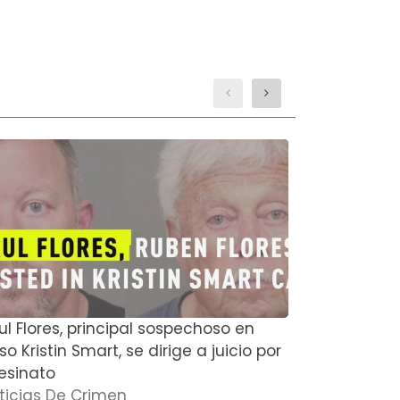
ul Flores, principal sospechoso en
El actor de
o Kristin Smart, se dirige a juicio por
Boyce y su
esinato
muertos en
ticias De Crimen
Noticias D