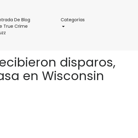
Categorías
ntrada De Blog
Categorías
e True Crime
Entrada
uzz
De
Blog
De
ecibieron disparos,
True
Crime
asa en Wisconsin
Buzz