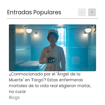
Entradas Populares
¿Conmocionado por el 'Ángel de la
E
Muerte' en 'Fargo'? Estas enfermeras
d
mortales de la vida real eligieron matar,
P
no curar
D
Blogs