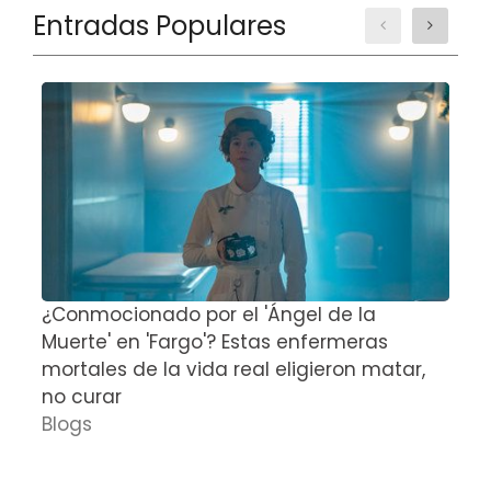
Entradas Populares
¿Conmocionado por el 'Ángel de la
E
Muerte' en 'Fargo'? Estas enfermeras
d
mortales de la vida real eligieron matar,
P
no curar
D
Blogs