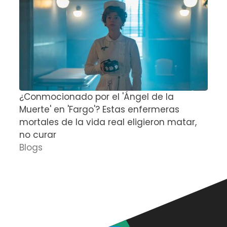
¿Conmocionado por el 'Ángel de la
E
Muerte' en 'Fargo'? Estas enfermeras
d
mortales de la vida real eligieron matar,
P
no curar
D
Blogs